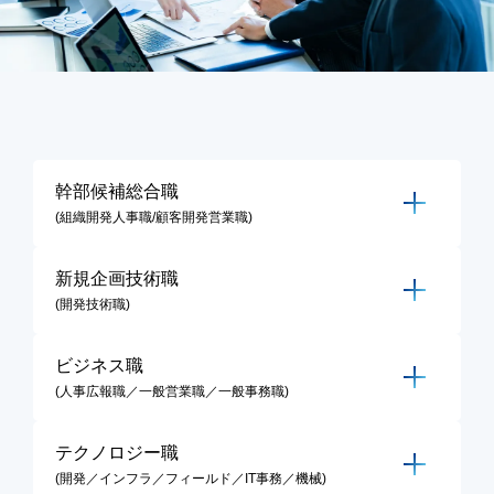
幹部候補総合職
(組織開発人事職/顧客開発営業職)
新規企画技術職
(開発技術職)
ビジネス職
(人事広報職／一般営業職／一般事務職)
テクノロジー職
(開発／インフラ／フィールド／IT事務／機械)