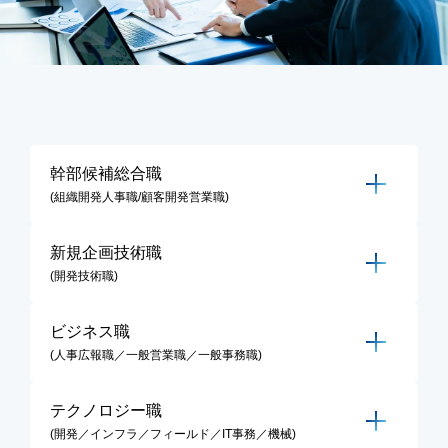
幹部候補総合職
(組織開発人事職/顧客開発営業職)
新規企画技術職
(開発技術職)
ビジネス職
(人事広報職／一般営業職／一般事務職)
テクノロジー職
(開発／インフラ／フィールド／IT事務／機械)