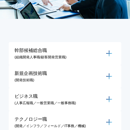
幹部候補総合職
(組織開発人事職/顧客開発営業職)
新規企画技術職
(開発技術職)
ビジネス職
(人事広報職／一般営業職／一般事務職)
テクノロジー職
(開発／インフラ／フィールド／IT事務／機械)