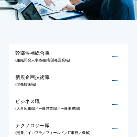
幹部候補総合職
(組織開発人事職/顧客開発営業職)
新規企画技術職
(開発技術職)
ビジネス職
(人事広報職／一般営業職／一般事務職)
テクノロジー職
(開発／インフラ／フィールド／IT事務／機械)