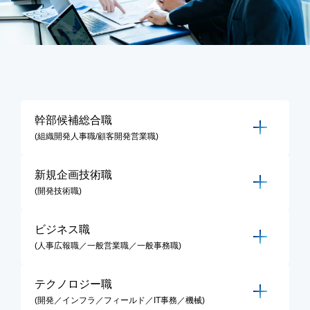
幹部候補総合職
(組織開発人事職/顧客開発営業職)
新規企画技術職
(開発技術職)
ビジネス職
(人事広報職／一般営業職／一般事務職)
テクノロジー職
(開発／インフラ／フィールド／IT事務／機械)